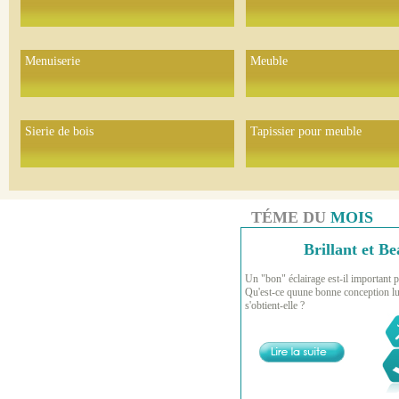
Menuiserie
Meuble
Sierie de bois
Tapissier pour meuble
TÉME DU
MOIS
Brillant et Be
Un "bon" éclairage est-il important p
Qu'est-ce quune bonne conception l
s'obtient-elle ?