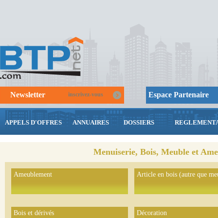
Newsletter
Espace Partenaire
inscrivez-vous
APPELS D'OFFRES
ANNUAIRES
DOSSIERS
REGLEMENTA
Menuiserie, Bois, Meuble et Am
Ameublement
Article en bois (autre que me
Bois et dérivés
Décoration