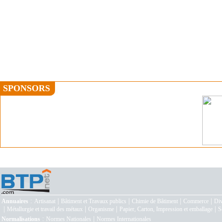
SPONSORS
:
|
|
|
|
Annuaires
Artisanat
Bâtiment et Travaux publics
Chimie de Bâtiment
Commerce
Div
|
|
|
|
Métallurgie et travail des métaux
Organisme
Papier, Carton, Impression et emballage
S
:
|
Normalisations
Normes Nationales
Normes Internationales