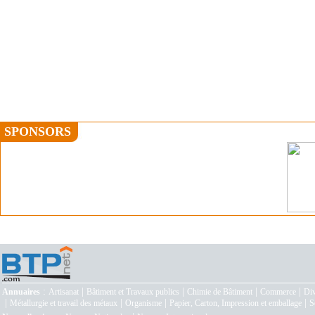
SPONSORS
:
|
|
|
|
Annuaires
Artisanat
Bâtiment et Travaux publics
Chimie de Bâtiment
Commerce
Div
|
|
|
|
Métallurgie et travail des métaux
Organisme
Papier, Carton, Impression et emballage
S