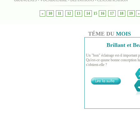
GRANULATS - VOCABULAIRE - DEFINITIONS - CLASSIFICATION
«
10
11
12
13
14
15
16
17
18
19
»
TÉME DU
MOIS
Brillant et Be
Un "bon" éclairage est-il important p
Qu'est-ce quune bonne conception l
s'obtient-elle ?