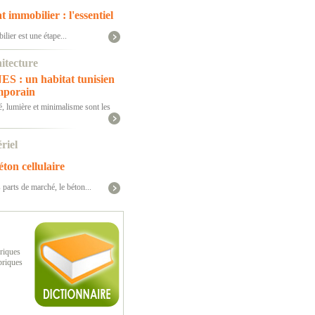
 immobilier : l'essentiel
lier est une étape...
itecture
S : un habitat tunisien
mporain
é, lumière et minimalisme sont les
riel
ton cellulaire
 parts de marché, le béton...
riques
briques