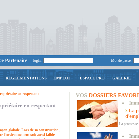
e Partenaire
login:
Mot de passe:
REGLEMENTATIONS
EMPLOI
ESPACE PRO
GALERIE
ropriétaire en respectant
VOS
DOSSIERS FAVORI
Immo
priétaire en respectant
La p
d'empl
La promesse u
açon globale. Lors de sa construction,
ur l'environnement soit aussi faible
Immo