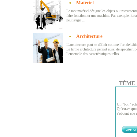
Matériel
Le mot matériel désigne les objets ou instruments u
faire fonctionner une machine. Par exemple, lorsqu
peut s'agir ...
Architecture
L’architecture peut se définir comme l’art de bâtir
Le terme architecture permet aussi de spécifier, pou
l’ensemble des caractéristiques telles ...
TÉME
Un "bon" éclai
Qu'est-ce quu
s'obtient-elle 