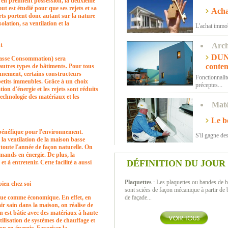
s en prennent possession, la deuxième
ut est étudié pour que ses rejets et sa
Achat
rts portent donc autant sur la nature
lation, sa ventilation et la
L'achat immobi
t
Arch
DUNE
asse Consommation) sera
conte
utres types de bâtiments. Pour tous
nnement, certains constructeurs
Fonctionnalit
petits immeubles. Grâce à un choix
préceptes...
on d'énergie et les rejets sont réduits
technologie des matériaux et les
Maté
Le bé
bénéfique pour l'environnement.
S'il gagne des
 la ventilation de la maison basse
oute l'année de façon naturelle. On
rmands en énergie. De plus, la
DÉFINITION DU JOUR
 à entretenir. Cette facilité a aussi
Plaquettes
: Les plaquettes ou bandes de b
ien chez soi
sont sciées de façon mécanique à partir de 
que comme économique. En effet, en
de façade...
air sain dans la maison, on réalise de
est bâtie avec des matériaux à haute
tilisation de systèmes de chauffage et