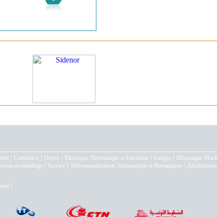
|
|
|
|
|
ment
Commerce
Divers
Electrique, Electronique et Electricité
Energie
Mécanique, Machi
|
|
|
ession et emballage
Service
Télécommunication, Informatique et Bureautique
Administrati
|
tion