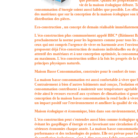
que possible. Quand les propriétaire
vie de la maison écologique débute. To
consommation d'énergie soient aussi faibles que possible. Les effo
des matériaux que sur la conception de la maison écologique son iso
distribution des pièces.
Eco-construction , un concept de demain réalisable immédiatemen
L'éco-construction plus communément appelé BBC* (Bâtiment B
prochainement la norme pour les logements comme pour tous les a
ceux qui ont compris l'urgence de vivre en harmonie avec l'enviro
proposent déjà l'éco-construction de maisons individuelles ou de 
attentif des matériaux et à une conception optimisée, la consommati
au maximum. L'éco-construction utilise à la fois les progrès de la 
principes physiques naturels.
Maison Basse Consommation, construire pour le confort de tous
La maison basse consommation est aussi confortable à vivre que 
Contrairement à bien d'autres bâtiments mal conçus, l'isolation et
consommation contribuent à maintenir une température agréable t
évite ainsi le recours excessif aux systèmes de climatisation si gou
conception de la maison basse consommation la rend facile à vivre et
un impact positif sur l'environnement et améliore la qualité de vie.
Maison écologique et économique, bien dans son environnement, b
L'éco-construction peut s'entendre aussi bien comme écologique 
évitant les gaspillages d'énergie et en favorisant une circulation d'
sérieuses économies chaque année. La maison basse consommation 
performance et des technologies de pointe. Elle est prévue pour l'u