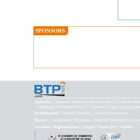
SPONSORS
:
|
|
Annuaires
Artisanat
Bâtiment et Travaux publics
Chimie de Bâti
|
|
|
Métallurgie et travail des métaux
Organisme
Papier, Carton, Impr
:
|
Normalisations
Normes Nationales
Normes Internationales
:
|
|
|
|
Dossiers
Architecture
Vie pratique
Matériel
Immobilier
Décora
|
|
|
|
Actualités
Réglementetions
Emploi
Espace Pro
Galeries