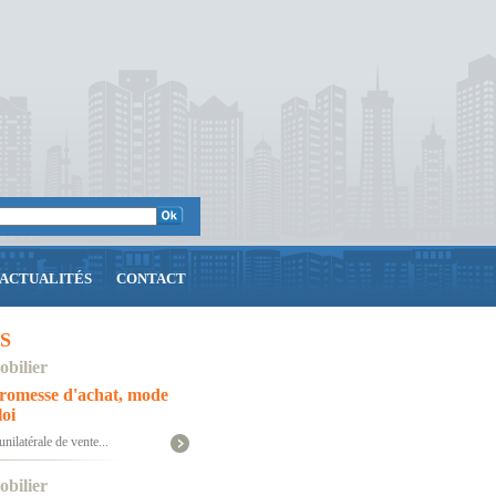
ACTUALITÉS
CONTACT
S
bilier
romesse d'achat, mode
oi
nilatérale de vente...
bilier