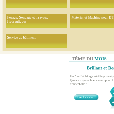
Forage, Sondage et Travaux
Matériel et Machine pour BT
Hydrauliques
Service de bâtiment
TÉME DU
MOIS
Brillant et Be
Un "bon" éclairage est-il important p
Qu'est-ce quune bonne conception l
s'obtient-elle ?