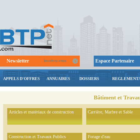
Newsletter
Espace Partenaire
inscrivez-vous
APPELS D'OFFRES
ANNUAIRES
DOSSIERS
REGLEMENTA
Bâtiment et Travau
Articles et matériaux de construction
Carrière, Marbre et Sable
Construction et Travaux Publics
Forage d'eau